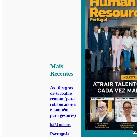
Mais
Recentes
As 10 regras
do trabalho
remoto (para
colaboradores
e também
para gestores)
há 25 minutos
AS
Português