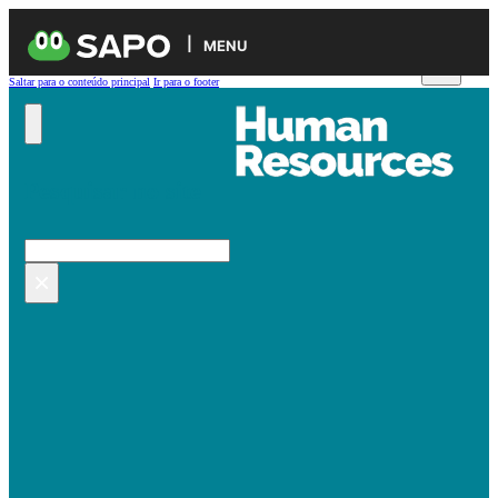
MENU
Saltar para o conteúdo principal
Ir para o footer
Pesquisar no site
Pesquisar
×