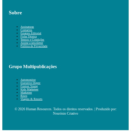
Sobre
Assinaturas
Contactos
Estatuto Editorial
Ficha Técnica
Termos e Condições
Assine a newsletter
Política de Privacidade
Grupo Multipublicações
Automonitor
Executive Digest
Forever Young
Kids Marketeer
Marketeer
Risco
Viagens & Resorts
© 2026 Human Resources. Todos os direitos reservados. | Produzido por:
Neurónio Criativo