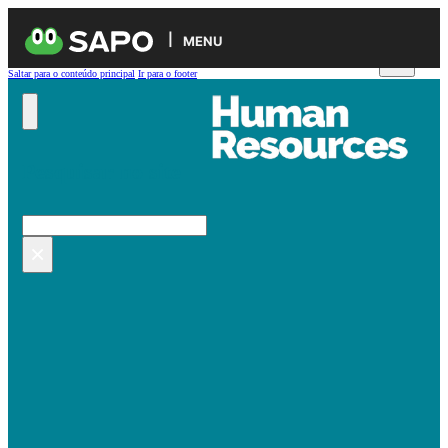
MENU
Saltar para o conteúdo principal
Ir para o footer
Pesquisar no site
Pesquisar
×