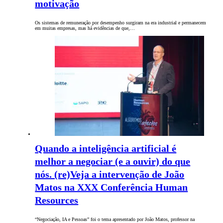
motivação
Os sistemas de remuneração por desempenho surgiram na era industrial e permanecem
em muitas empresas, mas há evidências de que,…
Quando a inteligência artificial é
melhor a negociar (e a ouvir) do que
nós. (re)Veja a intervenção de João
Matos na XXX Conferência Human
Resources
“Negociação, IA e Pessoas” foi o tema apresentado por João Matos, professor na