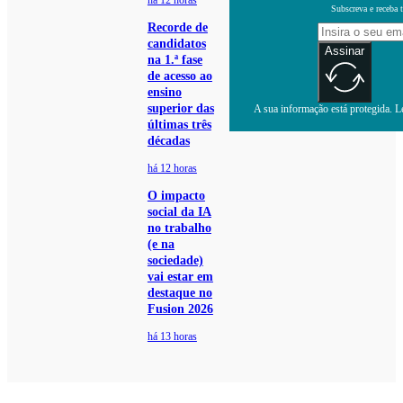
há 12 horas
Subscreva e receba 
Recorde de
candidatos
Assinar
na 1.ª fase
de acesso ao
ensino
superior das
A sua informação está protegida. Le
últimas três
décadas
há 12 horas
O impacto
social da IA
no trabalho
(e na
sociedade)
vai estar em
destaque no
Fusion 2026
há 13 horas