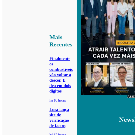
Mais
Recentes
Finalmente
os
combustíveis
vão voltar a
descer. E
descem dois
dígitos
ASS
há 10 horas
Lusa lança
site de
Newsl
verificação
de factos