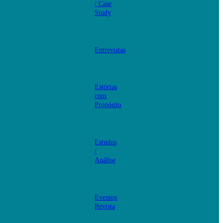
/ Case
Study
Entrevistas
Estórias
com
Propósito
Estudos
/
Análise
Eventos
Revista