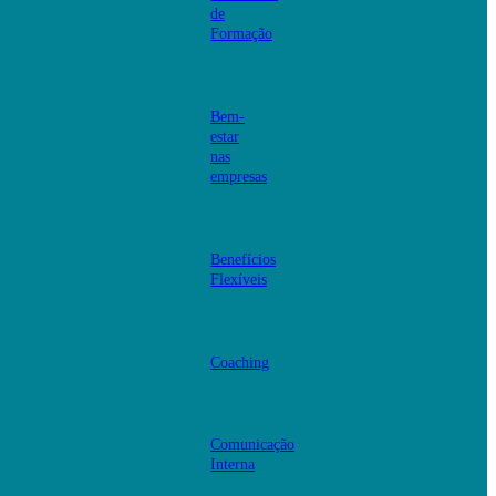
de
Formação
Bem-
estar
nas
empresas
Benefícios
Flexíveis
Coaching
Comunicação
Interna