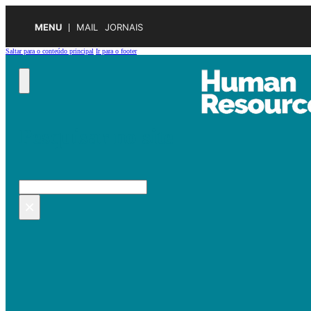
MENU
MAIL
JORNAIS
Saltar para o conteúdo principal
Ir para o footer
Pesquisar no site
Pesquisar
×