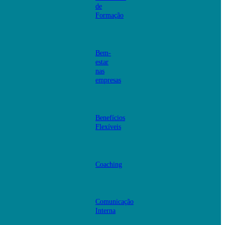
de
Formação
Bem-
estar
nas
empresas
Benefícios
Flexíveis
Coaching
Comunicação
Interna