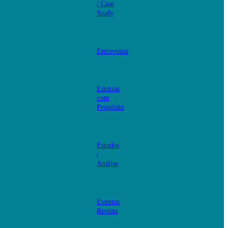
/ Case
Study
Entrevistas
Estórias
com
Propósito
Estudos
/
Análise
Eventos
Revista