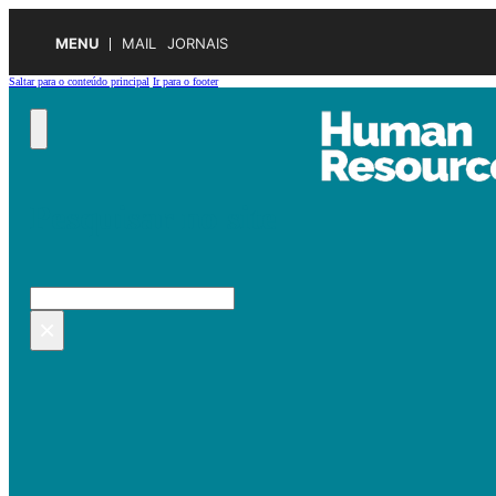
MENU
MAIL
JORNAIS
Saltar para o conteúdo principal
Ir para o footer
Pesquisar no site
Pesquisar
×