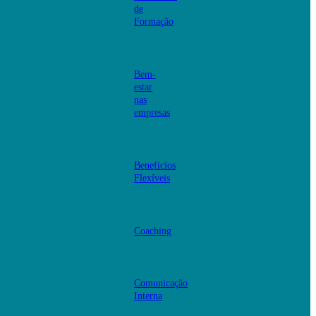
de
Formação
Bem-
estar
nas
empresas
Benefícios
Flexíveis
Coaching
Comunicação
Interna