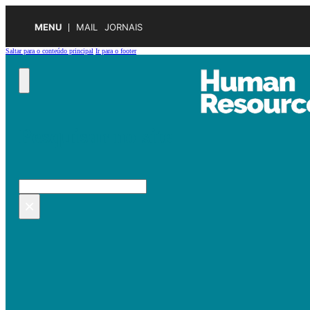
MENU
MAIL
JORNAIS
Saltar para o conteúdo principal
Ir para o footer
Pesquisar no site
Pesquisar
×