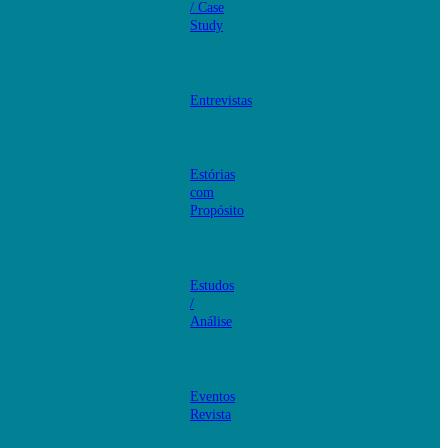
/ Case
Study
Entrevistas
Estórias
com
Propósito
Estudos
/
Análise
Eventos
Revista