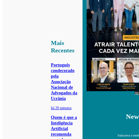
Mais
Recentes
Português
condecorado
pela
Associação
Nacional de
Advogados da
AS
Ucrânia
há 20 minutos
News
Quem é que a
Inteligência
Artificial
recomenda
Subscreva e receb