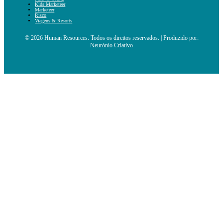
Kids Marketeer
Marketeer
Risco
Viagens & Resorts
© 2026 Human Resources. Todos os direitos reservados. | Produzido por:
Neurónio Criativo