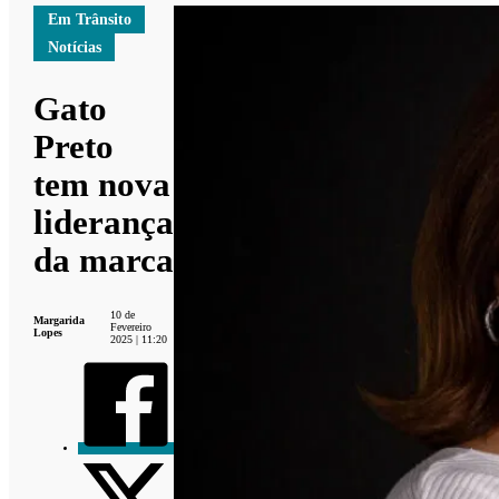
Em Trânsito
Notícias
Gato
Preto
tem nova
liderança
da marca
10 de
Margarida
Fevereiro
Lopes
2025 | 11:20