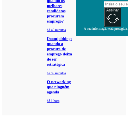
quando os
melhores
Assinar
candidatos
procuram
emprego?
A sua informação está protegida. 
há 40 minutos
Doomjobbing:
quando a
procura de
emprego deixa
de ser
estratégica
há 59 minutos
O networking
que ninguém
agenda
há 1 hora