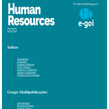
E-mail marketing por:
Sobre
Assinaturas
Contactos
Estatuto Editorial
Ficha Técnica
Termos e Condições
Assine a newsletter
Política de Privacidade
Grupo Multipublicações
Automonitor
Executive Digest
Forever Young