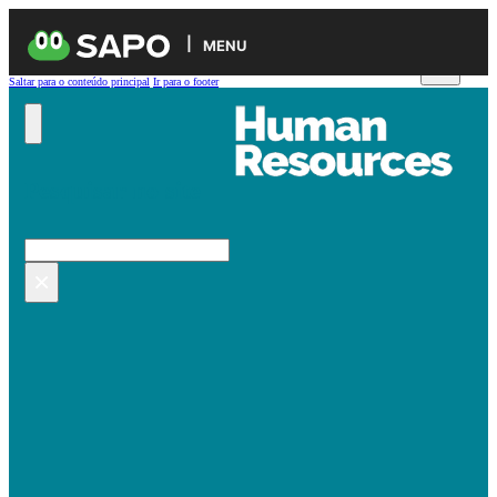
MENU
Saltar para o conteúdo principal
Ir para o footer
Pesquisar no site
Pesquisar
×