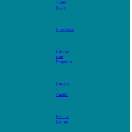
/ Case
Study
Entrevistas
Estórias
com
Propósito
Estudos
/
Análise
Eventos
Revista