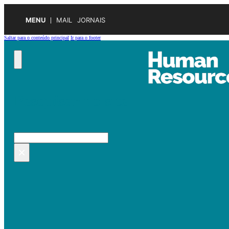
MENU
MAIL
JORNAIS
Saltar para o conteúdo principal
Ir para o footer
Pesquisar no site
Pesquisar
×