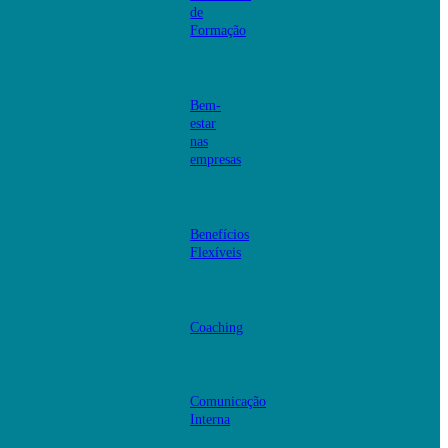
de
Formação
Bem-
estar
nas
empresas
Benefícios
Flexíveis
Coaching
Comunicação
Interna