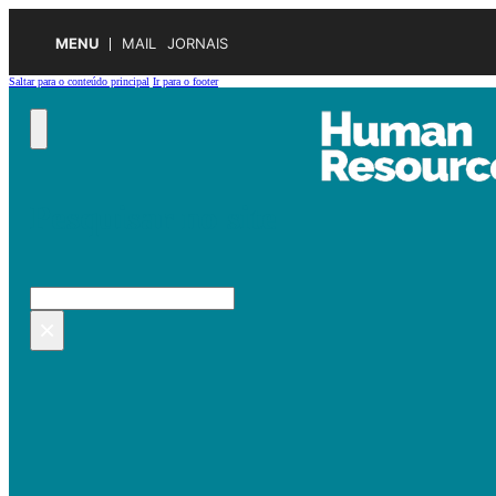
MENU
MAIL
JORNAIS
Saltar para o conteúdo principal
Ir para o footer
Pesquisar no site
Pesquisar
×