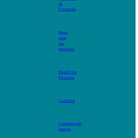
de
Formação
Bem-
estar
nas
empresas
Benefícios
Flexíveis
Coaching
Comunicação
Interna