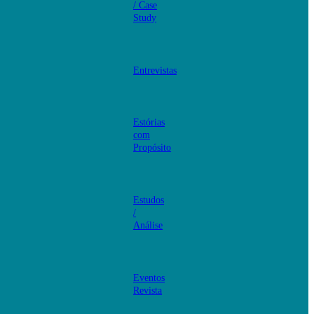
/ Case
Study
Entrevistas
Estórias
com
Propósito
Estudos
/
Análise
Eventos
Revista