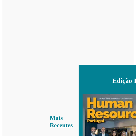
Edição 
Mais
Recentes