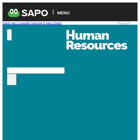
MENU
Saltar para o conteúdo principal
Ir para o footer
Pesquisar no site
Pesquisar
×