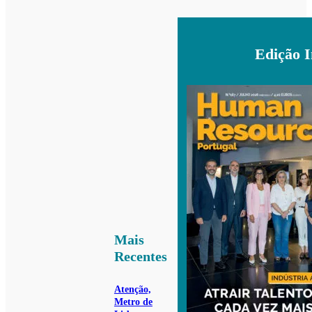
Edição 
Mais
Recentes
Atenção,
Metro de