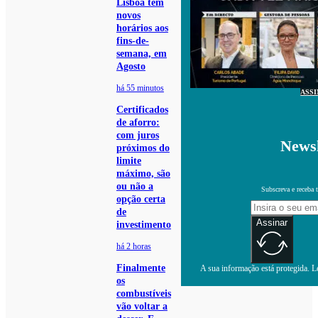
Lisboa tem
novos
horários aos
fins-de-
semana, em
Agosto
há 55 minutos
ASS
Certificados
de aforro:
com juros
Newsl
próximos do
limite
máximo, são
ou não a
Subscreva e receba 
opção certa
de
Assinar
investimento
há 2 horas
Finalmente
A sua informação está protegida. Le
os
combustíveis
vão voltar a