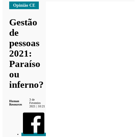
Opinião CE
Gestão
de
pessoas
2021:
Paraíso
ou
inferno?
3 de
Human
Fevereiro
Resources
2021 | 10:21