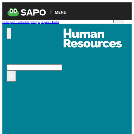
MENU
Saltar para o conteúdo principal
Ir para o footer
Pesquisar no site
Pesquisar
×