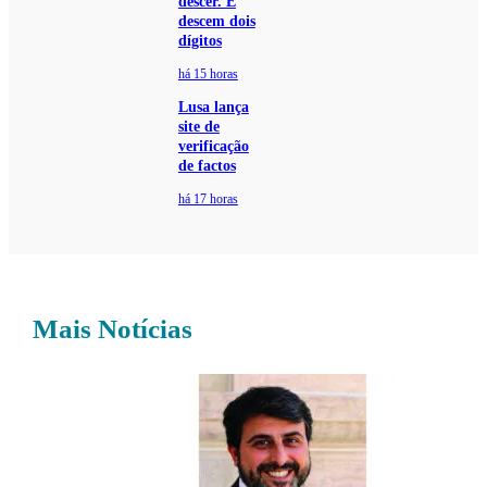
descer. E
descem dois
dígitos
há 15 horas
Lusa lança
site de
verificação
de factos
há 17 horas
Mais Notícias