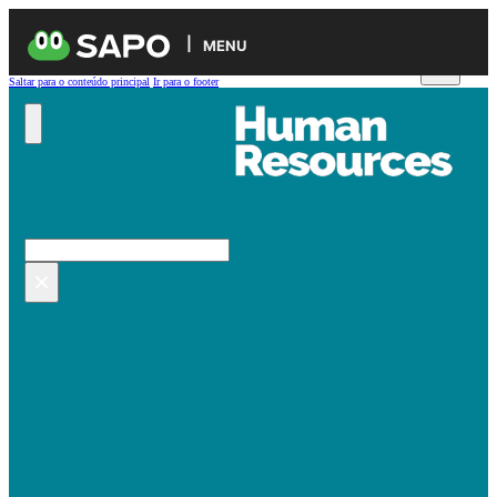
MENU
Saltar para o conteúdo principal
Ir para o footer
Pesquisar no site
Pesquisar
×