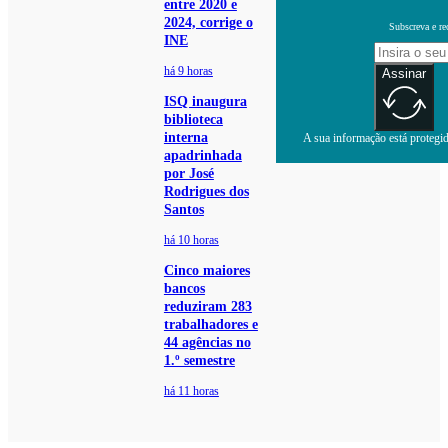
entre 2020 e
2024, corrige o
Subscreva e re
INE
há 9 horas
Assinar
ISQ inaugura
biblioteca
interna
A sua informação está protegida
apadrinhada
por José
Rodrigues dos
Santos
há 10 horas
Cinco maiores
bancos
reduziram 283
trabalhadores e
44 agências no
1.º semestre
há 11 horas