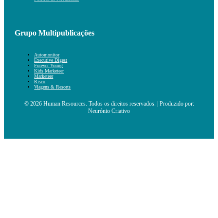
Grupo Multipublicações
Automonitor
Executive Digest
Forever Young
Kids Marketeer
Marketeer
Risco
Viagens & Resorts
© 2026 Human Resources. Todos os direitos reservados. | Produzido por:
Neurónio Criativo