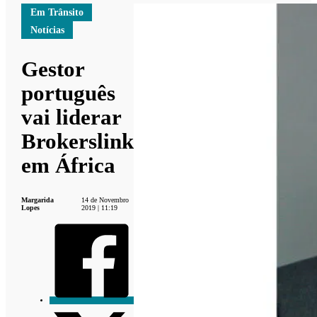
Em Trânsito
Notícias
Gestor
português
vai liderar
Brokerslink
em África
Margarida
14 de Novembro
Lopes
2019 | 11:19