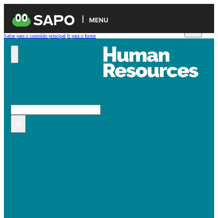
MENU
Saltar para o conteúdo principal
Ir para o footer
Pesquisar no site
Pesquisar
×