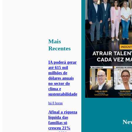
Mais
Recentes
IA poderá gerar
até 615 mil
milhões de
dólares anuais
no sector do
clima e
sustentabilidade
há 8 horas
Afinal a riqueza
líquida das
New
famílias só
cresceu 21%