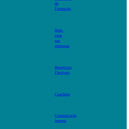
de
Formação
Bem-
estar
nas
empresas
Benefícios
Flexíveis
Coaching
Comunicação
Interna