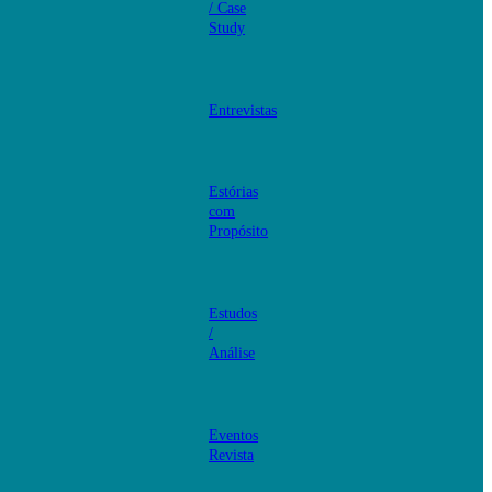
/ Case
Study
Entrevistas
Estórias
com
Propósito
Estudos
/
Análise
Eventos
Revista