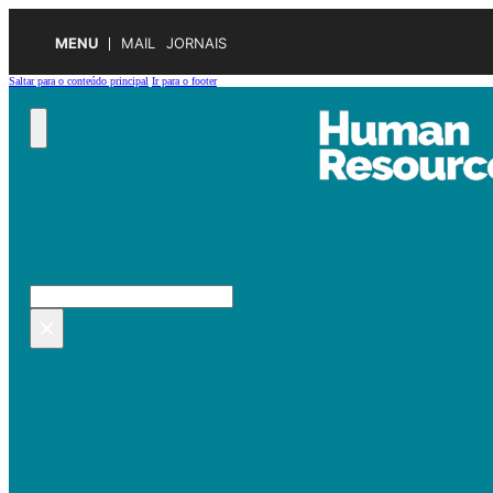
MENU
MAIL
JORNAIS
Saltar para o conteúdo principal
Ir para o footer
Pesquisar no site
Pesquisar
×