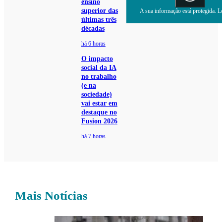
ensino
superior das
A sua informação está protegida. Le
últimas três
décadas
há 6 horas
O impacto
social da IA
no trabalho
(e na
sociedade)
vai estar em
destaque no
Fusion 2026
há 7 horas
Mais Notícias