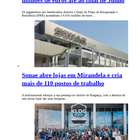
milhões de euros até ao final de Junho
Os pagamentos aos beneficiários directos e finais do Plano de Recuperação e
Resiliência (PRR) ascenderam a 4.616 milhões de euros…
Sonae abre lojas em Mirandela e cria
mais de 110 postos de trabalho
A multinacional reforçou a sua presença no distrito de Bragança, com a abertura de
sete novas lojas das suas insígnias…