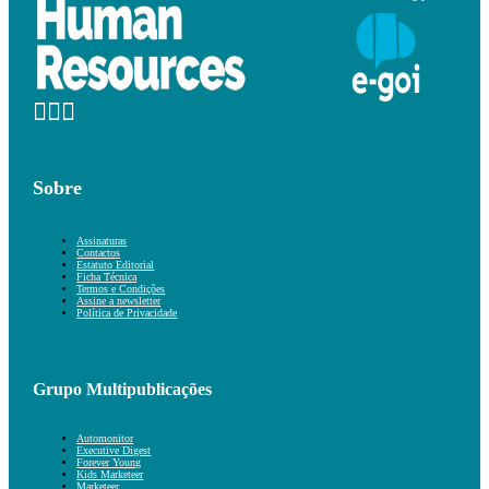
Sobre
Assinaturas
Contactos
Estatuto Editorial
Ficha Técnica
Termos e Condições
Assine a newsletter
Política de Privacidade
Grupo Multipublicações
Automonitor
Executive Digest
Forever Young
Kids Marketeer
Marketeer