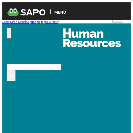
MENU
Saltar para o conteúdo principal
Ir para o footer
Pesquisar no site
Pesquisar
×