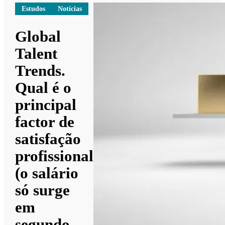
Estudos
Notícias
Global
Talent
Trends.
Qual é o
principal
factor de
satisfação
profissional
(o salário
só surge
em
segundo