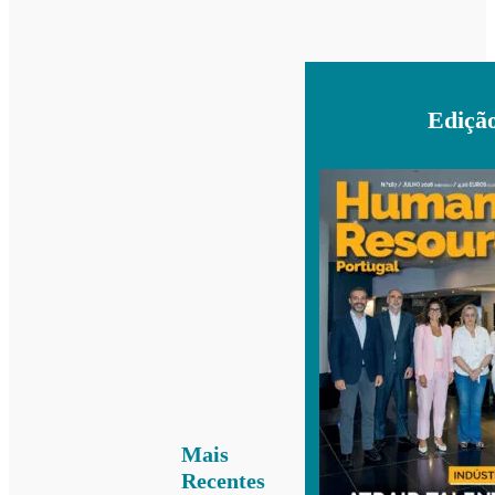
Ediçã
Mais
Recentes