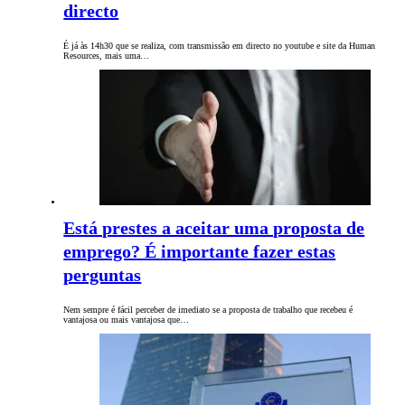
directo
É já às 14h30 que se realiza, com transmissão em directo no youtube e site da Human
Resources, mais uma…
Está prestes a aceitar uma proposta de
emprego? É importante fazer estas
perguntas
Nem sempre é fácil perceber de imediato se a proposta de trabalho que recebeu é
vantajosa ou mais vantajosa que…