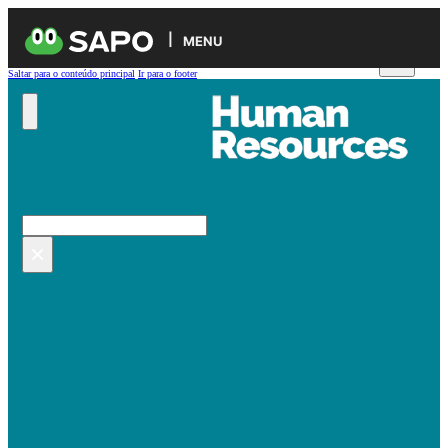
MENU
Saltar para o conteúdo principal
Ir para o footer
Pesquisar no site
Pesquisar
×