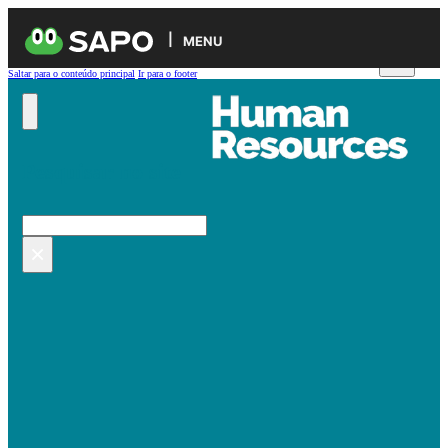
MENU
Saltar para o conteúdo principal
Ir para o footer
Pesquisar no site
Pesquisar
×