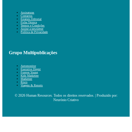
Assinaturas
Contactos
Estatuto Editorial
Ficha Técnica
Termos e Condições
Assine a newsletter
Política de Privacidade
Grupo Multipublicações
Automonitor
Executive Digest
Forever Young
Kids Marketeer
Marketeer
Risco
Viagens & Resorts
© 2026 Human Resources. Todos os direitos reservados. | Produzido por:
Neurónio Criativo