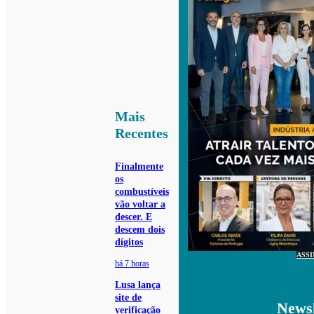
Mais
Recentes
Finalmente
os
combustíveis
vão voltar a
descer. E
descem dois
dígitos
ASS
há 7 horas
Lusa lança
site de
Newsl
verificação