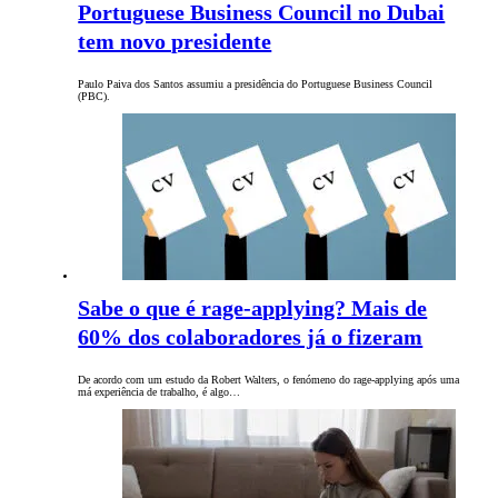
Portuguese Business Council no Dubai
tem novo presidente
Paulo Paiva dos Santos assumiu a presidência do Portuguese Business Council
(PBC).
Sabe o que é rage-applying? Mais de
60% dos colaboradores já o fizeram
De acordo com um estudo da Robert Walters, o fenómeno do rage-applying após uma
má experiência de trabalho, é algo…