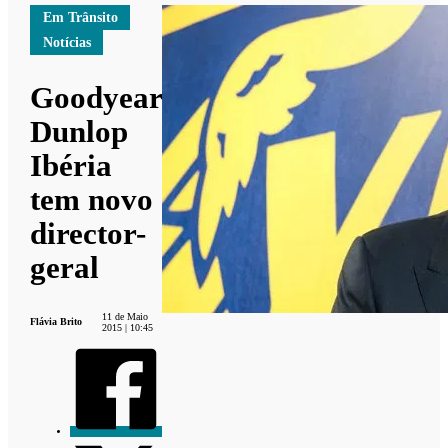
Em Trânsito
Notícias
Goodyear
Dunlop
Ibéria
tem novo
director-
geral
11 de Maio
Flávia Brito
2015 | 10:45