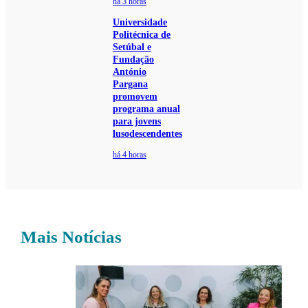
há 3 horas
Universidade
Politécnica de
Setúbal e
Fundação
António
Pargana
promovem
programa anual
para jovens
lusodescendentes
há 4 horas
Mais Notícias