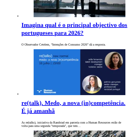
Imagina qual é o principal objectivo dos
portugueses para 2026?
O Observador Cetelem, “Intenções de Consumo 2026” dá a resposta.
re(talk). Medo, a nova (in)competência.
É já amanhã
As re(talks), iniciativa da Randstad em parceria com a Human Resources estão de
volta para uma segunda "temporada", que tem…