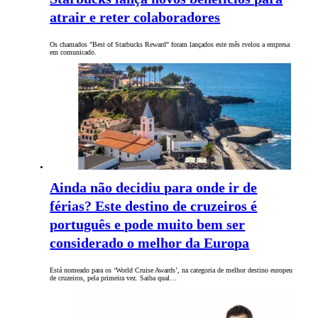
atrair e reter colaboradores
Os chamados "Best of Starbucks Reward" foram lançados este mês rvelou a empresa
em comunicado.
Ainda não decidiu para onde ir de
férias? Este destino de cruzeiros é
português e pode muito bem ser
considerado o melhor da Europa
Está nomeado para os ‘World Cruise Awards’, na categoria de melhor destino europeu
de cruzeiros, pela primeira vez. Saiba qual…