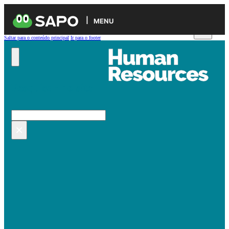
MENU
Saltar para o conteúdo principal
Ir para o footer
Pesquisar no site
Pesquisar
×