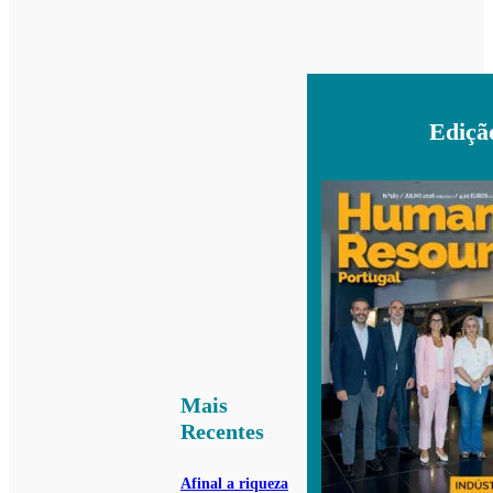
Ediçã
Mais
Recentes
Afinal a riqueza