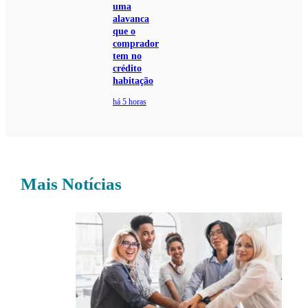
uma
alavanca
que o
comprador
tem no
crédito
habitação
há 5 horas
Mais Notícias