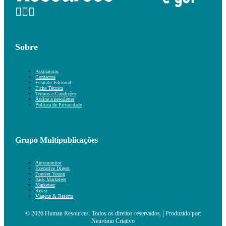
Sobre
Assinaturas
Contactos
Estatuto Editorial
Ficha Técnica
Termos e Condições
Assine a newsletter
Política de Privacidade
Grupo Multipublicações
Automonitor
Executive Digest
Forever Young
Kids Marketeer
Marketeer
Risco
Viagens & Resorts
© 2026 Human Resources. Todos os direitos reservados. | Produzido por:
Neurónio Criativo