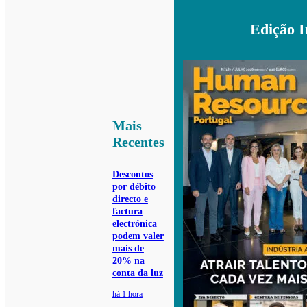
Edição 
Mais
Recentes
Descontos
por débito
directo e
factura
electrónica
podem valer
mais de
20% na
conta da luz
há 1 hora