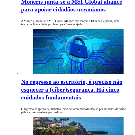
Moneris junta-se à MSI Global aliance
para apoiar cidadãos ucranianos
A Moneris juntou-se à MSI Global Alliance que lançou o Ukraine Helpdesk, uma
iniciativa humanitária pro bono para fornecer ajuda…
No regresso ao escritório, é preciso não
esquecer a (ciber)segurança. Há cinco
cuidados fundamentais
O regresso ao (posto de) trabalho, deve ser acompanhado não só por cuidados de saúde
pública, mas também por medidas…