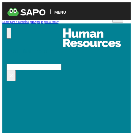
MENU
Saltar para o conteúdo principal
Ir para o footer
Pesquisar no site
Pesquisar
×