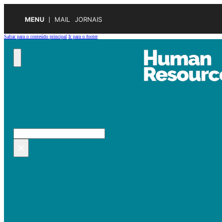
MENU
MAIL
JORNAIS
Saltar para o conteúdo principal
Ir para o footer
Pesquisar no site
Pesquisar
×