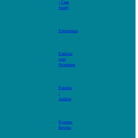
/ Case
Study
Entrevistas
Estórias
com
Propósito
Estudos
/
Análise
Eventos
Revista