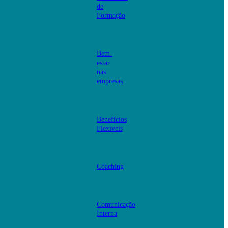
de
Formação
Bem-
estar
nas
empresas
Benefícios
Flexíveis
Coaching
Comunicação
Interna