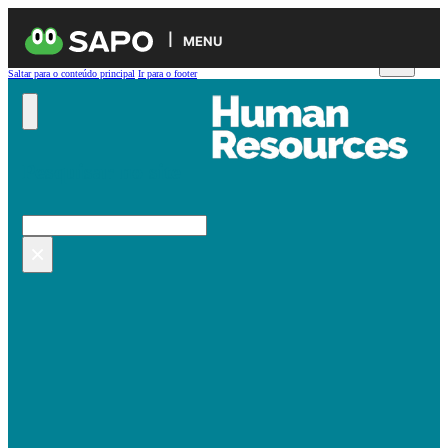
MENU
Saltar para o conteúdo principal
Ir para o footer
Pesquisar no site
Pesquisar
×