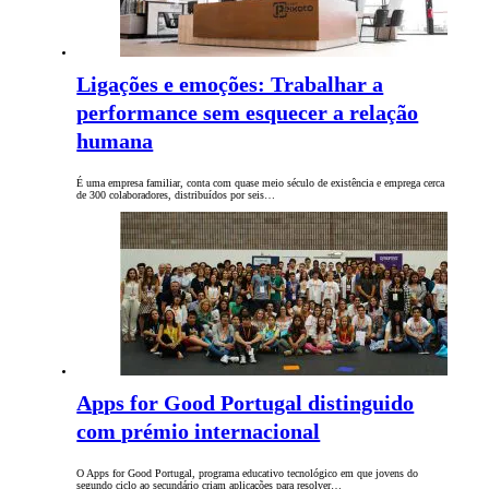
Ligações e emoções: Trabalhar a
performance sem esquecer a relação
humana
É uma empresa familiar, conta com quase meio século de existência e emprega cerca
de 300 colaboradores, distribuídos por seis…
Apps for Good Portugal distinguido
com prémio internacional
O Apps for Good Portugal, programa educativo tecnológico em que jovens do
segundo ciclo ao secundário criam aplicações para resolver…