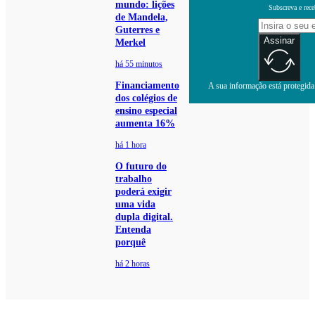
mundo: lições
Subscreva e rece
de Mandela,
Guterres e
Assinar
Merkel
há 55 minutos
Financiamento
A sua informação está protegida.
dos colégios de
ensino especial
aumenta 16%
há 1 hora
O futuro do
trabalho
poderá exigir
uma vida
dupla digital.
Entenda
porquê
há 2 horas