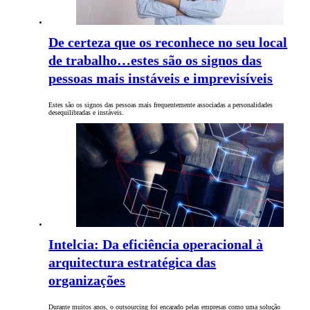
De certeza que os reconhece no seu local
de trabalho…estes são os signos das
pessoas mais instáveis e imprevisíveis
Estes são os signos das pessoas mais frequentemente associadas a personalidades
desequilibradas e instáveis.
Intelcia: Da eficiência operacional à
arquitectura estratégica das
organizações
Durante muitos anos, o outsourcing foi encarado pelas empresas como uma solução