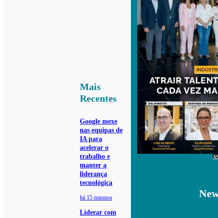
Mais
Recentes
Google mexe
nas equipas de
IA para
acelerar o
trabalho e
A
manter a
liderança
tecnológica
New
há 15 minutos
Liderar com