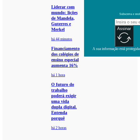
Liderar com
mundo: lições
Subscreva e rece
de Mandela,
Guterres e
Assinar
Merkel
há 44 minutos
Financiamento
A sua informação está protegida.
dos colégios de
ensino especial
aumenta 16%
há 1 hora
O futuro do
trabalho
poderá exigir
uma vida
dupla digital.
Entenda
porquê
há 2 horas