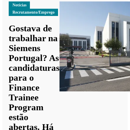
Notícias
Recrutamento/Emprego
Gostava de
trabalhar na
Siemens
Portugal? As
candidaturas
para o
Finance
Trainee
Program
estão
abertas. Há