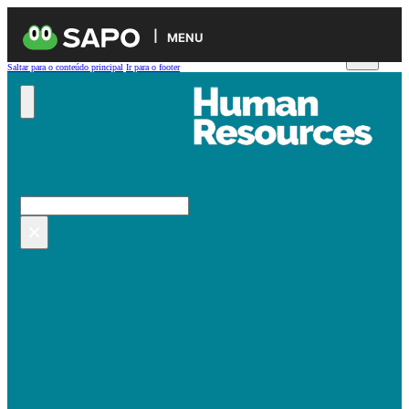
MENU
Saltar para o conteúdo principal
Ir para o footer
Pesquisar no site
Pesquisar
×