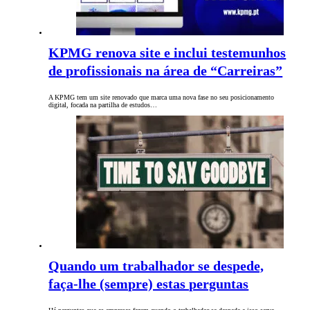
KPMG renova site e inclui testemunhos
de profissionais na área de “Carreiras”
A KPMG tem um site renovado que marca uma nova fase no seu posicionamento
digital, focada na partilha de estudos…
Quando um trabalhador se despede,
faça-lhe (sempre) estas perguntas