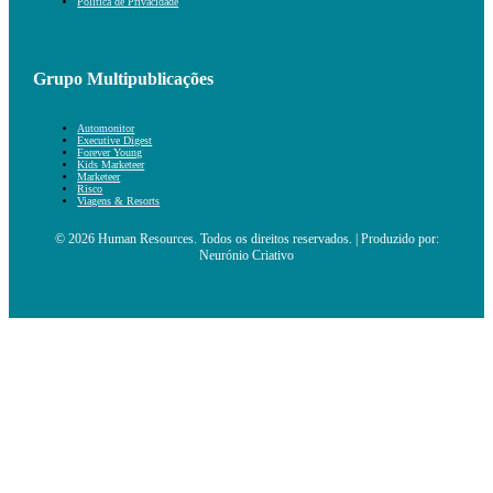
Política de Privacidade
Grupo Multipublicações
Automonitor
Executive Digest
Forever Young
Kids Marketeer
Marketeer
Risco
Viagens & Resorts
© 2026 Human Resources. Todos os direitos reservados. | Produzido por:
Neurónio Criativo