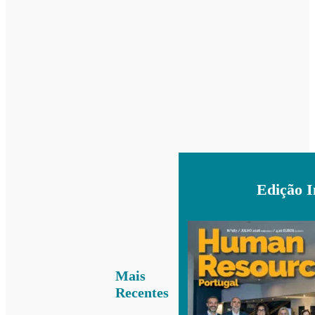
Edição 
Mais
Recentes