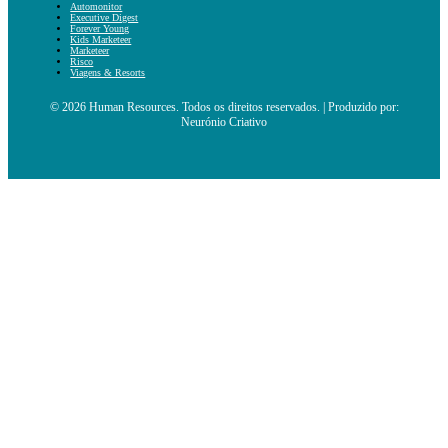
Automonitor
Executive Digest
Forever Young
Kids Marketeer
Marketeer
Risco
Viagens & Resorts
© 2026 Human Resources. Todos os direitos reservados. | Produzido por:
Neurónio Criativo