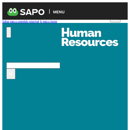
MENU
Saltar para o conteúdo principal
Ir para o footer
Pesquisar no site
Pesquisar
×