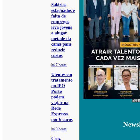
Salários
estagnados e
falta de
empregos
leva jovens
a alugar
metade da
cama para
reduzir
custos
há 7 horas
Utentes em
tratamento
no IPO
Porto
podem
ASSI
viajar na
Rede
Expresso
por 6 euros
Newsl
há 9 horas
Cruz