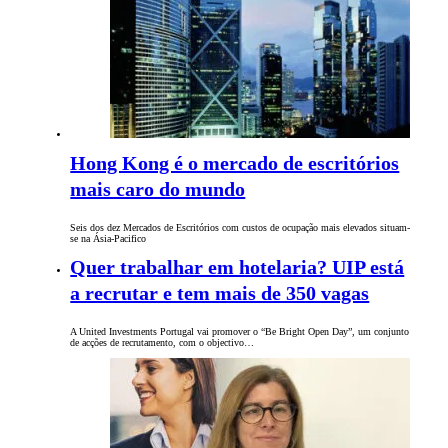
Hong Kong é o mercado de escritórios
mais caro do mundo
Seis dos dez Mercados de Escritórios com custos de ocupação mais elevados situam-
se na Ásia-Pacifico
Quer trabalhar em hotelaria? UIP está
a recrutar e tem mais de 350 vagas
A United Investments Portugal vai promover o “Be Bright Open Day”, um conjunto
de acções de recrutamento, com o objectivo…