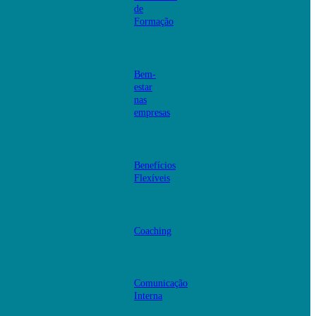
de
Formação
Bem-
estar
nas
empresas
Benefícios
Flexíveis
Coaching
Comunicação
Interna