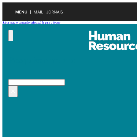
MENU
MAIL
JORNAIS
Saltar para o conteúdo principal
Ir para o footer
Pesquisar no site
Pesquisar
×