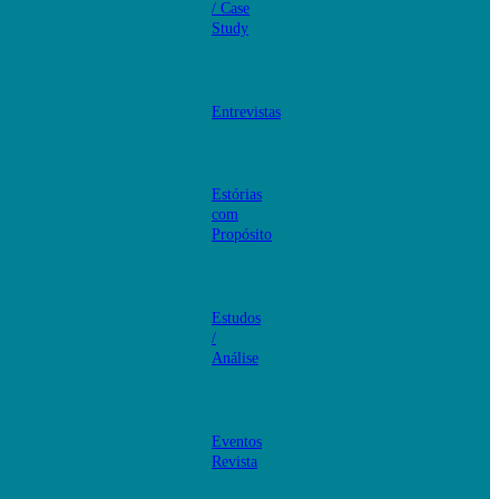
/ Case
Study
Entrevistas
Estórias
com
Propósito
Estudos
/
Análise
Eventos
Revista