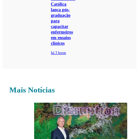
Católica
lança pós-
graduação
para
capacitar
enfermeiros
em ensaios
clínicos
há 3 horas
Mais Notícias