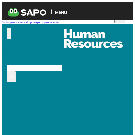
MENU
Saltar para o conteúdo principal
Ir para o footer
Pesquisar no site
Pesquisar
×