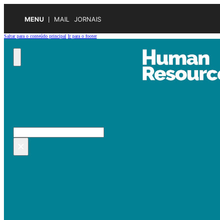
MENU
MAIL
JORNAIS
Saltar para o conteúdo principal
Ir para o footer
Pesquisar no site
Pesquisar
×