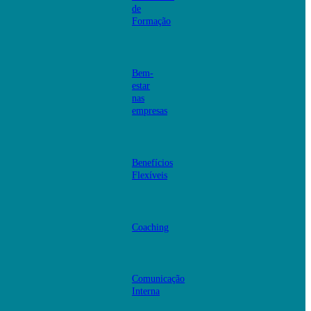
de
Formação
Bem-
estar
nas
empresas
Benefícios
Flexíveis
Coaching
Comunicação
Interna