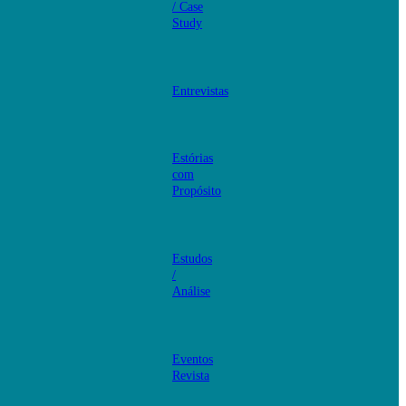
/ Case
Study
Entrevistas
Estórias
com
Propósito
Estudos
/
Análise
Eventos
Revista