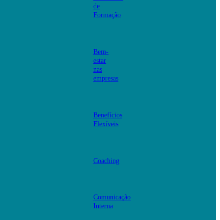
de
Formação
Bem-
estar
nas
empresas
Benefícios
Flexíveis
Coaching
Comunicação
Interna