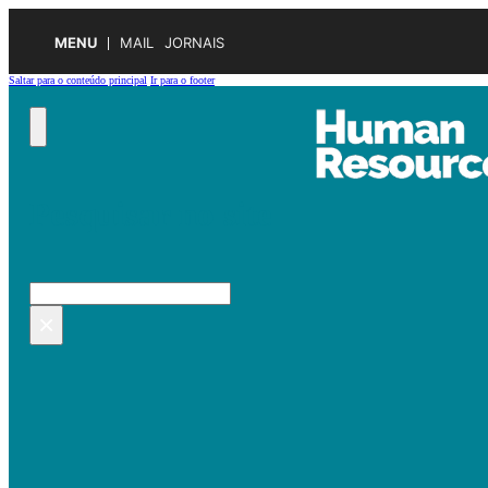
MENU
MAIL
JORNAIS
Saltar para o conteúdo principal
Ir para o footer
Pesquisar no site
Pesquisar
×