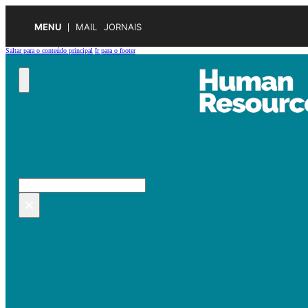
MENU
MAIL
JORNAIS
Saltar para o conteúdo principal
Ir para o footer
Pesquisar no site
Pesquisar
×