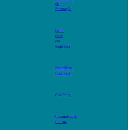
de
Formação
Bem-
estar
nas
empresas
Benefícios
Flexíveis
Coaching
Comunicação
Interna