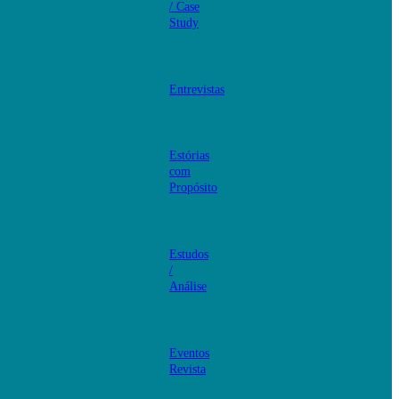
/ Case
Study
Entrevistas
Estórias
com
Propósito
Estudos
/
Análise
Eventos
Revista