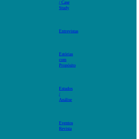
/ Case
Study
Entrevistas
Estórias
com
Propósito
Estudos
/
Análise
Eventos
Revista