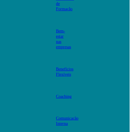
de
Formação
Bem-
estar
nas
empresas
Benefícios
Flexíveis
Coaching
Comunicação
Interna