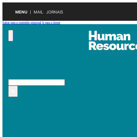
MENU
MAIL
JORNAIS
Saltar para o conteúdo principal
Ir para o footer
Pesquisar no site
Pesquisar
×