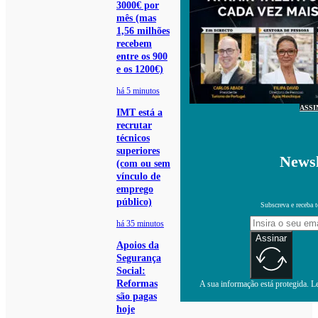
3000€ por
mês (mas
1,56 milhões
recebem
entre os 900
e os 1200€)
há 5 minutos
ASSI
IMT está a
recrutar
técnicos
superiores
Newsl
(com ou sem
vínculo de
emprego
público)
Subscreva e receba 
há 35 minutos
Assinar
Apoios da
Segurança
Social:
Reformas
A sua informação está protegida. Le
são pagas
hoje