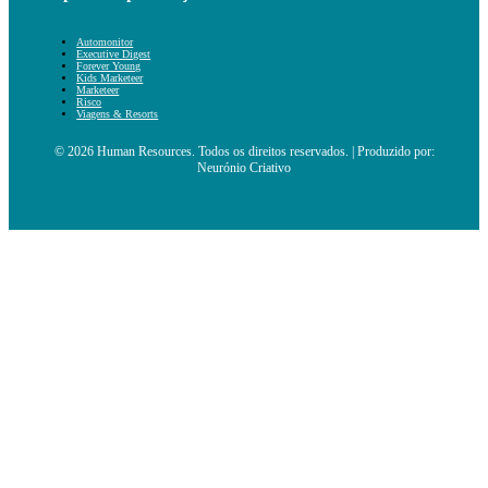
Automonitor
Executive Digest
Forever Young
Kids Marketeer
Marketeer
Risco
Viagens & Resorts
© 2026 Human Resources. Todos os direitos reservados. | Produzido por:
Neurónio Criativo