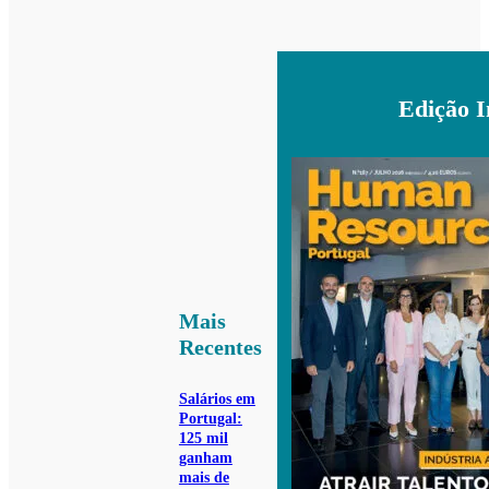
Edição 
Mais
Recentes
Salários em
Portugal:
125 mil
ganham
mais de