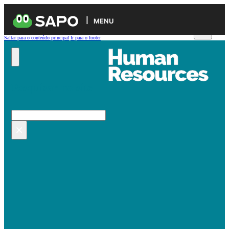
MENU
Saltar para o conteúdo principal
Ir para o footer
Pesquisar no site
Pesquisar
×