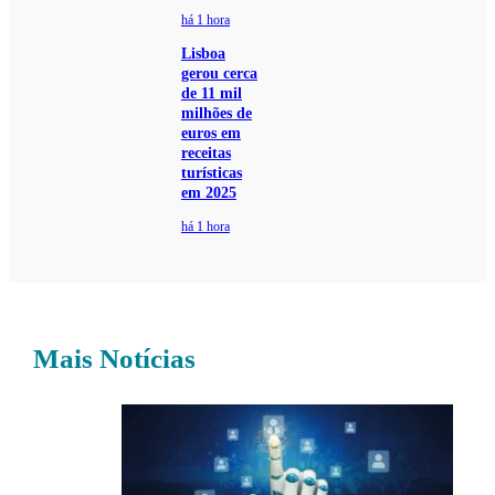
há 1 hora
Lisboa
gerou cerca
de 11 mil
milhões de
euros em
receitas
turísticas
em 2025
há 1 hora
Mais Notícias