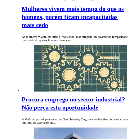
Mulheres vivem mais tempo do que os
homens, porém ficam incapacitadas
mais cedo
As mulheres vivem, em média, mais anos, mas atingem um patamar de incapacidade
mais cedo do que os homens, revelaram…
Procura emprego no sector industrial?
Não perca esta oportunidade
A Multitempo vai promover um Open Industry Day, com o objectivo de recrutar para
um total de 250 vagas de…