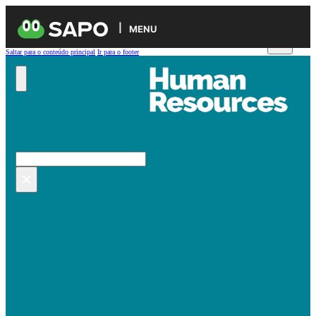
MENU
Saltar para o conteúdo principal
Ir para o footer
Pesquisar no site
Pesquisar
×