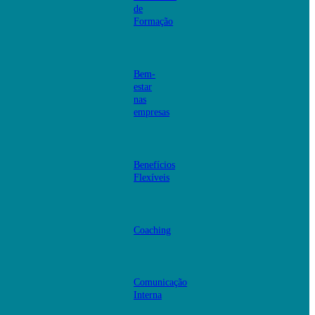
de
Formação
Bem-
estar
nas
empresas
Benefícios
Flexíveis
Coaching
Comunicação
Interna