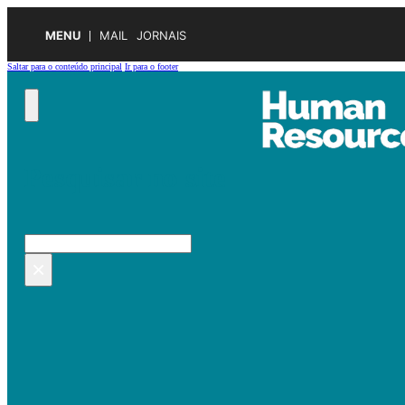
MENU
MAIL
JORNAIS
Saltar para o conteúdo principal
Ir para o footer
Pesquisar no site
Pesquisar
×