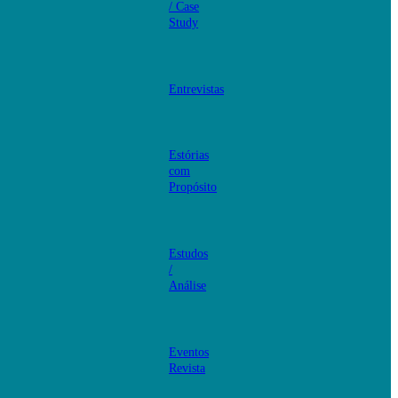
/ Case
Study
Entrevistas
Estórias
com
Propósito
Estudos
/
Análise
Eventos
Revista