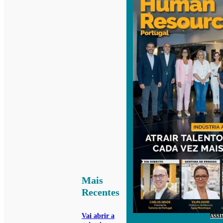
Mais
Recentes
Vai abrir a
ASSI