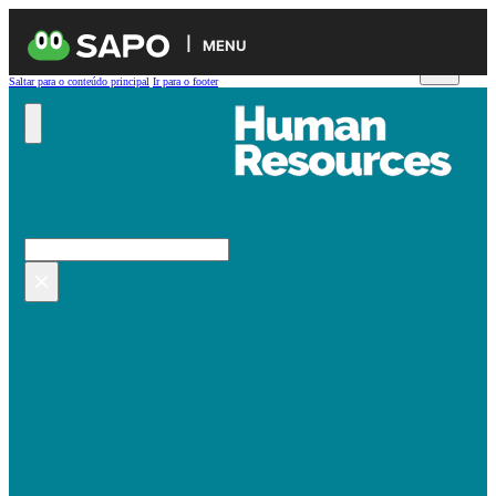
MENU
Saltar para o conteúdo principal
Ir para o footer
Pesquisar no site
Pesquisar
×