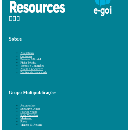
Sobre
Assinaturas
Contactos
Estatuto Editorial
Ficha Técnica
Termos e Condições
Assine a newsletter
Política de Privacidade
Grupo Multipublicações
Automonitor
Executive Digest
Forever Young
Kids Marketeer
Marketeer
Risco
Viagens & Resorts