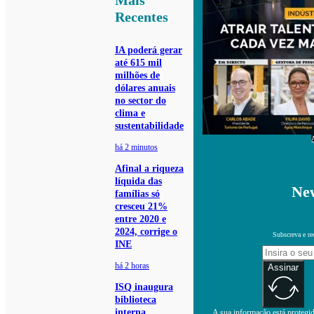
Mais
Recentes
IA poderá gerar
até 615 mil
milhões de
dólares anuais
no sector do
clima e
sustentabilidade
há 2 minutos
Afinal a riqueza
líquida das
New
famílias só
cresceu 21%
entre 2020 e
2024, corrige o
Subscreva e re
INE
há 2 horas
Assinar
ISQ inaugura
biblioteca
interna
A sua informação está protegida