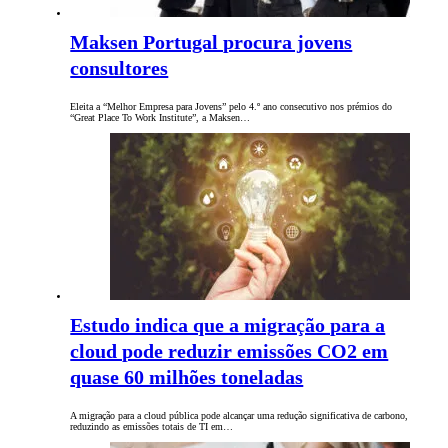
Maksen Portugal procura jovens
consultores
Eleita a “Melhor Empresa para Jovens” pelo 4.º ano consecutivo nos prémios do
“Great Place To Work Institute”, a Maksen…
Estudo indica que a migração para a
cloud pode reduzir emissões CO2 em
quase 60 milhões toneladas
A migração para a cloud pública pode alcançar uma redução significativa de carbono,
reduzindo as emissões totais de TI em…