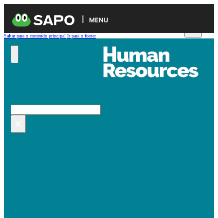
MENU
Saltar para o conteúdo principal
Ir para o footer
Pesquisar no site
Pesquisar
×