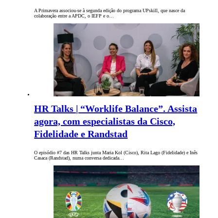
A Primavera associou-se à segunda edição do programa UPskill, que nasce da
colaboração entre a APDC, o IEFP e o…
HR Talks | “Worklife Balance”. Assista
agora, com especialistas da Cisco,
Fidelidade e Randstad
O episódio #7 das HR Talks junta Maria Kol (Cisco), Rita Lago (Fidelidade) e Inês
Casaca (Randstad), numa conversa dedicada…