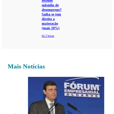
receber
subsídio de
desemprego?
Saiba se tem
direito a
majoração
(mais 10%)
há 2 horas
Mais Notícias