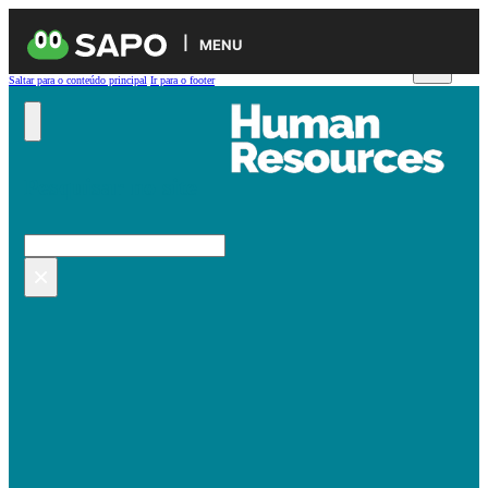
MENU
Saltar para o conteúdo principal
Ir para o footer
Pesquisar no site
Pesquisar
×