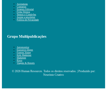
Assinaturas
Contactos
Estatuto Editorial
Ficha Técnica
Termos e Condições
Assine a newsletter
Política de Privacidade
Grupo Multipublicações
Automonitor
Executive Digest
Forever Young
Kids Marketeer
Marketeer
Risco
Viagens & Resorts
© 2026 Human Resources. Todos os direitos reservados. | Produzido por:
Neurónio Criativo