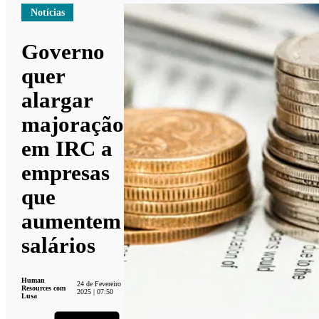
Notícias
Governo
quer
alargar
majoração
em IRC a
empresas
que
aumentem
salários
Human
24 de Fevereiro
Resources com
2025 | 07:50
Lusa