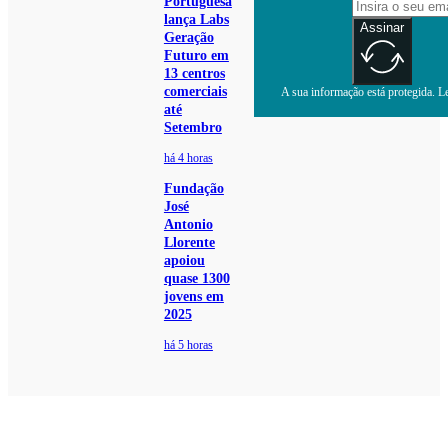
Portuguesa
lança Labs
Assinar
Geração
Futuro em
13 centros
comerciais
A sua informação está protegida. Le
até
Setembro
há 4 horas
Fundação
José
Antonio
Llorente
apoiou
quase 1300
jovens em
2025
há 5 horas