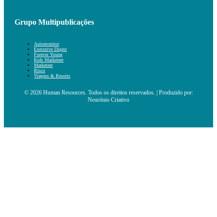
Grupo Multipublicações
Automonitor
Executive Digest
Forever Young
Kids Marketeer
Marketeer
Risco
Viagens & Resorts
© 2026 Human Resources. Todos os direitos reservados. | Produzido por:
Neurónio Criativo