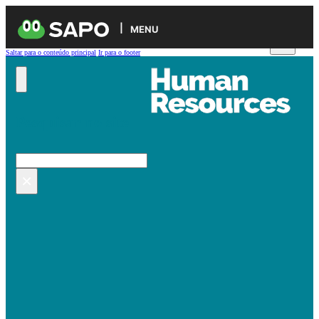
MENU
Saltar para o conteúdo principal
Ir para o footer
Pesquisar no site
Pesquisar
×