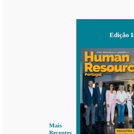
Edição 
Mais
Recentes