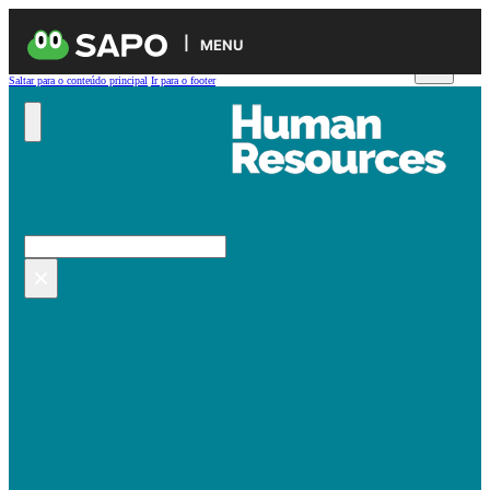
MENU
Saltar para o conteúdo principal
Ir para o footer
Pesquisar no site
Pesquisar
×