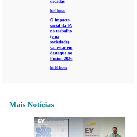
décadas
há 9 horas
O impacto
social da IA
no trabalho
(e na
sociedade)
vai estar em
destaque no
Fusion 2026
há 10 horas
Mais Notícias