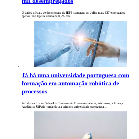
mil desempregados
O dados oficiais de desemprego do IEFP somaram em Julho mais 637 empregados
apenas uma ligeira subida de 0,2% face…
Já há uma universidade portuguesa com
formação em automação robótica de
processos
A Católica Lisbon School of Business & Economics aderiu, este verão, à Aliança
Académica UiPath, tornando-a a primeira universidade portuguesa…