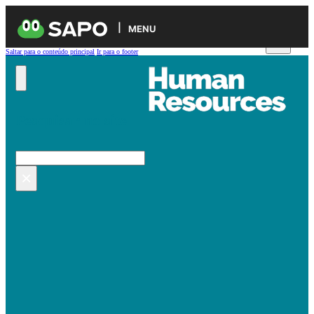
MENU
Saltar para o conteúdo principal
Ir para o footer
Pesquisar no site
Pesquisar
×