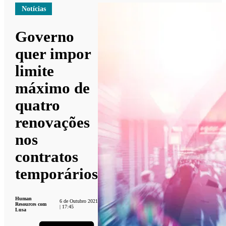
Notícias
Governo
quer impor
limite
máximo de
quatro
renovações
nos
contratos
temporários
Human
6 de Outubro 2021
Resources com
| 17:45
Lusa