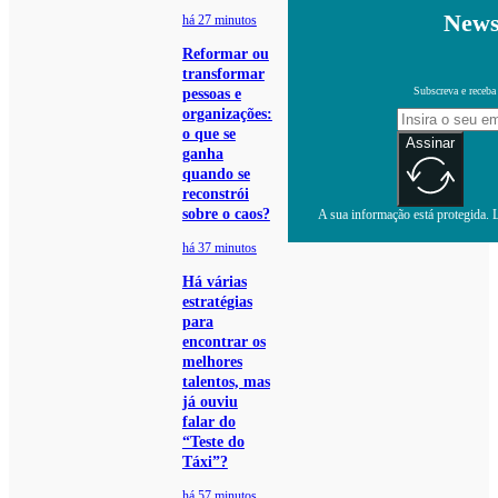
News
há 27 minutos
Reformar ou
transformar
Subscreva e receba
pessoas e
organizações:
o que se
Assinar
ganha
quando se
reconstrói
sobre o caos?
A sua informação está protegida. L
há 37 minutos
Há várias
estratégias
para
encontrar os
melhores
talentos, mas
já ouviu
falar do
“Teste do
Táxi”?
há 57 minutos