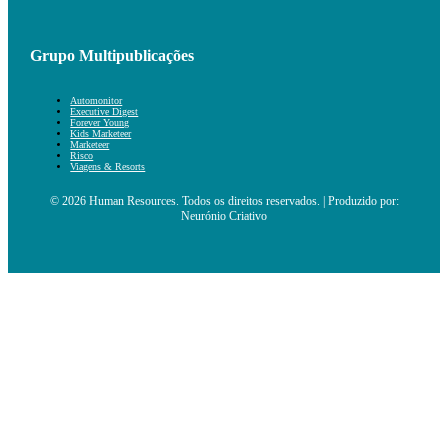
Grupo Multipublicações
Automonitor
Executive Digest
Forever Young
Kids Marketeer
Marketeer
Risco
Viagens & Resorts
© 2026 Human Resources. Todos os direitos reservados. | Produzido por:
Neurónio Criativo