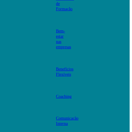
de
Formação
Bem-
estar
nas
empresas
Benefícios
Flexíveis
Coaching
Comunicação
Interna