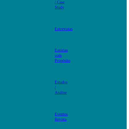
/ Case
Study
Entrevistas
Estórias
com
Propósito
Estudos
/
Análise
Eventos
Revista