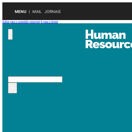
MENU
MAIL
JORNAIS
Saltar para o conteúdo principal
Ir para o footer
Pesquisar no site
Pesquisar
×