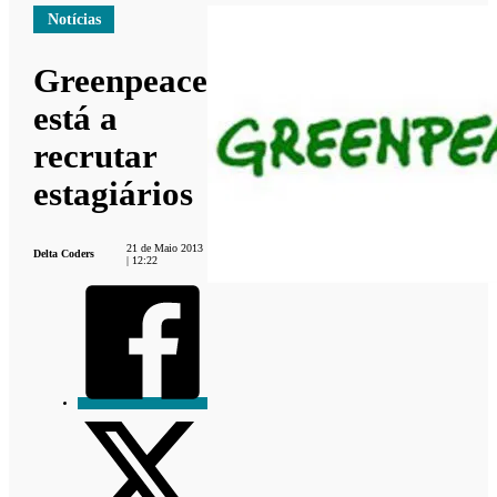
Notícias
Greenpeace
está a
recrutar
estagiários
21 de Maio 2013
Delta Coders
| 12:22