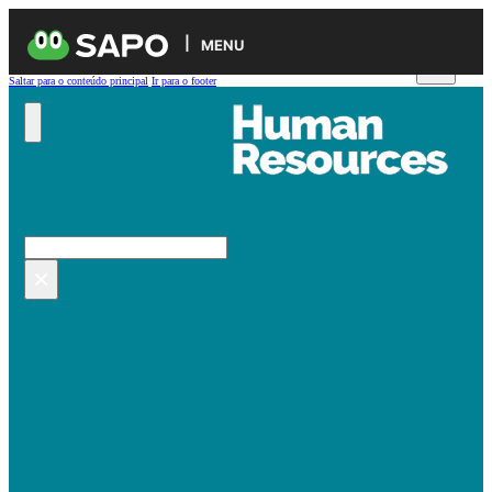
MENU
Saltar para o conteúdo principal
Ir para o footer
Pesquisar no site
Pesquisar
×