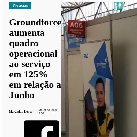
Notícias
Groundforce
aumenta
quadro
operacional
ao serviço
em 125%
em relação a
Junho
1 de Julho 2020 |
Margarida Lopes
18:30