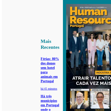
Mais
Recentes
Férias: 80%
dos donos
sem hotel
para
animais em
Portugal
há 41 minutos
Há três
municípios
em Portugal
onde o