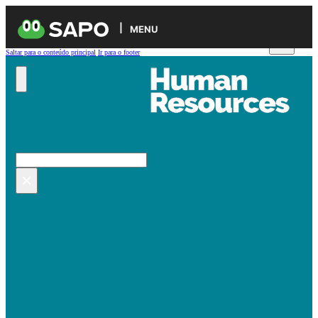
MENU
Saltar para o conteúdo principal
Ir para o footer
Pesquisar no site
Pesquisar
×