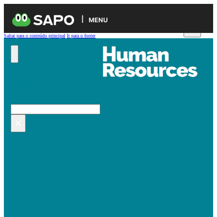
MENU
Saltar para o conteúdo principal
Ir para o footer
Pesquisar no site
Pesquisar
×