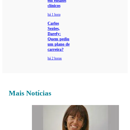
em ensaios
clínicos
há 1 hora
Carlos
Sezões,
Darefy:
Quem pediu
um plano de
carreira?
há 2 horas
Mais Notícias