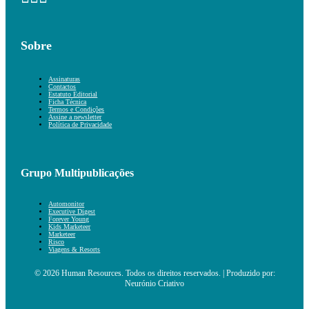
Sobre
Assinaturas
Contactos
Estatuto Editorial
Ficha Técnica
Termos e Condições
Assine a newsletter
Política de Privacidade
Grupo Multipublicações
Automonitor
Executive Digest
Forever Young
Kids Marketeer
Marketeer
Risco
Viagens & Resorts
© 2026 Human Resources. Todos os direitos reservados. | Produzido por:
Neurónio Criativo