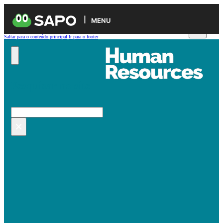
MENU
Saltar para o conteúdo principal
Ir para o footer
Pesquisar no site
Pesquisar
×