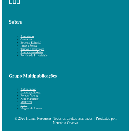
Sobre
Assinaturas
Contactos
Estatuto Editorial
Ficha Técnica
Termos e Condições
Assine a newsletter
Política de Privacidade
Grupo Multipublicações
Automonitor
Executive Digest
Forever Young
Kids Marketeer
Marketeer
Risco
Viagens & Resorts
© 2026 Human Resources. Todos os direitos reservados. | Produzido por:
Neurónio Criativo