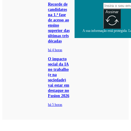
Recorde de
candidatos
Assinar
na 1.ª fase
de acesso ao
ensino
superior das
A sua informação está protegida. Le
últimas três
décadas
há 4 horas
O impacto
social da IA
no trabalho
(e na
sociedade)
vai estar em
destaque no
Fusion 2026
há 5 horas