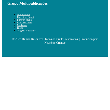
Grupo Multipublicações
Automonitor
Executive Digest
Forever Young
Kids Marketeer
Marketeer
Risco
Viagens & Resorts
© 2026 Human Resources. Todos os direitos reservados. | Produzido por:
Neurónio Criativo