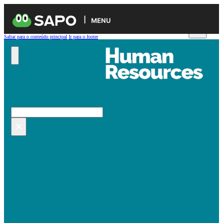
MENU
Saltar para o conteúdo principal
Ir para o footer
Pesquisar no site
Pesquisar
×