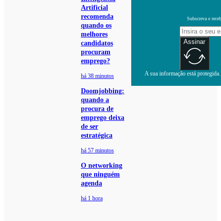
Artificial
recomenda
Subscreva e receb
quando os
melhores
Assinar
candidatos
procuram
emprego?
A sua informação está protegida. 
há 38 minutos
Doomjobbing:
quando a
procura de
emprego deixa
de ser
estratégica
há 57 minutos
O networking
que ninguém
agenda
há 1 hora