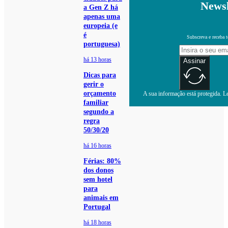
Newsl
a Gen Z há
apenas uma
europeia (e
é
Subscreva e receba 
portuguesa)
há 13 horas
Assinar
Dicas para
gerir o
orçamento
A sua informação está protegida. Le
familiar
segundo a
regra
50/30/20
há 16 horas
Férias: 80%
dos donos
sem hotel
para
animais em
Portugal
há 18 horas