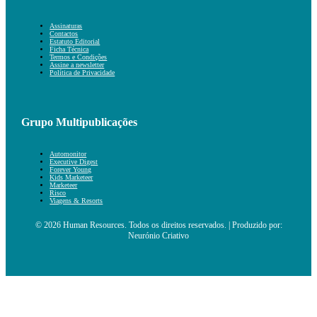
Assinaturas
Contactos
Estatuto Editorial
Ficha Técnica
Termos e Condições
Assine a newsletter
Política de Privacidade
Grupo Multipublicações
Automonitor
Executive Digest
Forever Young
Kids Marketeer
Marketeer
Risco
Viagens & Resorts
© 2026 Human Resources. Todos os direitos reservados. | Produzido por:
Neurónio Criativo