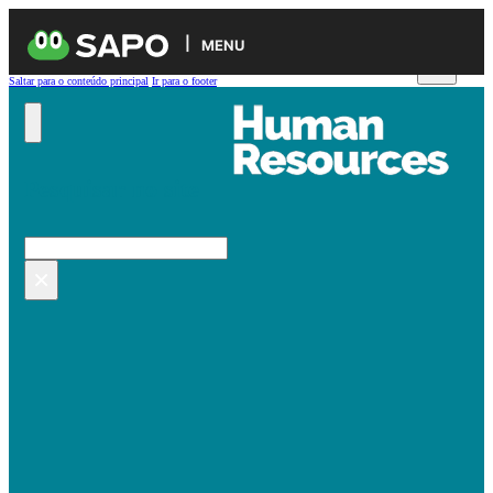
MENU
Saltar para o conteúdo principal
Ir para o footer
Pesquisar no site
Pesquisar
×