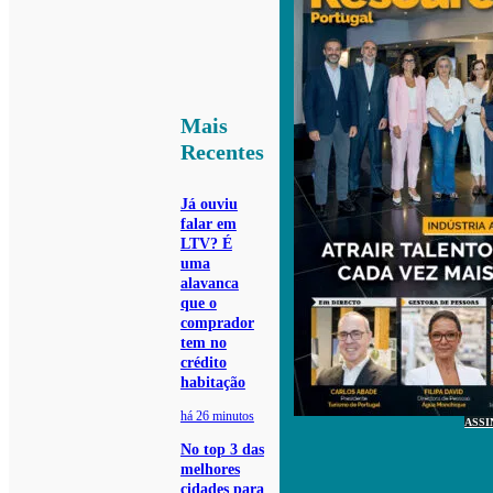
Mais
Recentes
Já ouviu
falar em
LTV? É
uma
alavanca
que o
comprador
tem no
crédito
habitação
há 26 minutos
ASSI
No top 3 das
melhores
cidades para