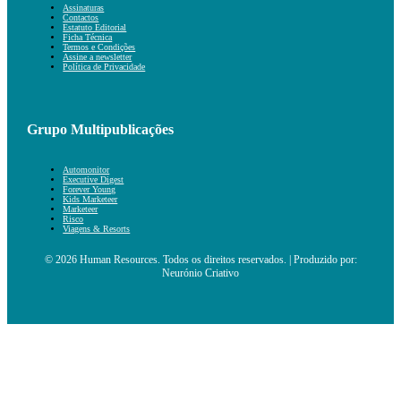
Assinaturas
Contactos
Estatuto Editorial
Ficha Técnica
Termos e Condições
Assine a newsletter
Política de Privacidade
Grupo Multipublicações
Automonitor
Executive Digest
Forever Young
Kids Marketeer
Marketeer
Risco
Viagens & Resorts
© 2026 Human Resources. Todos os direitos reservados. | Produzido por:
Neurónio Criativo