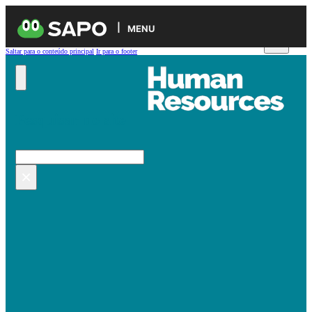
MENU
Saltar para o conteúdo principal
Ir para o footer
Pesquisar no site
Pesquisar
×