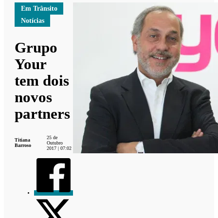
Em Trânsito
Notícias
Grupo
Your
tem dois
novos
partners
25 de
Titiana
Outubro
Barroso
2017 | 07:02