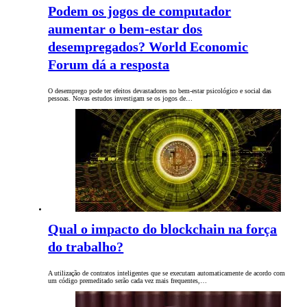
Podem os jogos de computador
aumentar o bem-estar dos
desempregados? World Economic
Forum dá a resposta
O desemprego pode ter efeitos devastadores no bem-estar psicológico e social das
pessoas. Novas estudos investigam se os jogos de…
Qual o impacto do blockchain na força
do trabalho?
A utilização de contratos inteligentes que se executam automaticamente de acordo com
um código premeditado serão cada vez mais frequentes,…