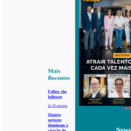
Mais
Recentes
Follow the
follower
há 39 minutos
ASS
Quatro
sectores
dominam a
Newsl
criação de