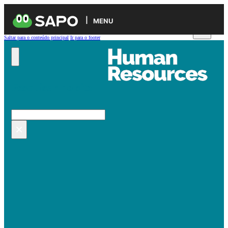
MENU
Saltar para o conteúdo principal
Ir para o footer
Pesquisar no site
Pesquisar
×