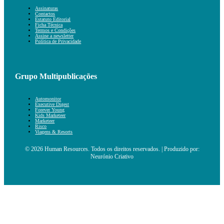
Assinaturas
Contactos
Estatuto Editorial
Ficha Técnica
Termos e Condições
Assine a newsletter
Política de Privacidade
Grupo Multipublicações
Automonitor
Executive Digest
Forever Young
Kids Marketeer
Marketeer
Risco
Viagens & Resorts
© 2026 Human Resources. Todos os direitos reservados. | Produzido por:
Neurónio Criativo