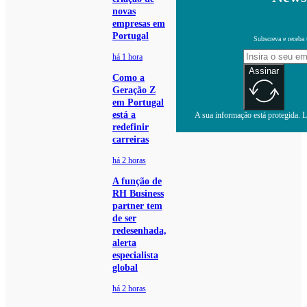
novas
empresas em
Portugal
Subscreva e receba 
há 1 hora
Assinar
Como a
Geração Z
em Portugal
está a
A sua informação está protegida. Le
redefinir
carreiras
há 2 horas
A função de
RH Business
partner tem
de ser
redesenhada,
alerta
especialista
global
há 2 horas