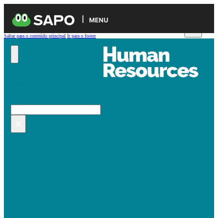
MENU
Saltar para o conteúdo principal
Ir para o footer
Pesquisar no site
Pesquisar
×