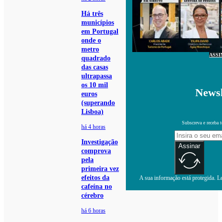
Há três
municípios
em Portugal
onde o
metro
ASSI
quadrado
das casas
ultrapassa
os 10 mil
Newsl
euros
(superando
Lisboa)
Subscreva e receba 
há 4 horas
Investigação
Assinar
comprova
pela
primeira vez
efeitos da
A sua informação está protegida. Le
cafeína no
cérebro
há 6 horas