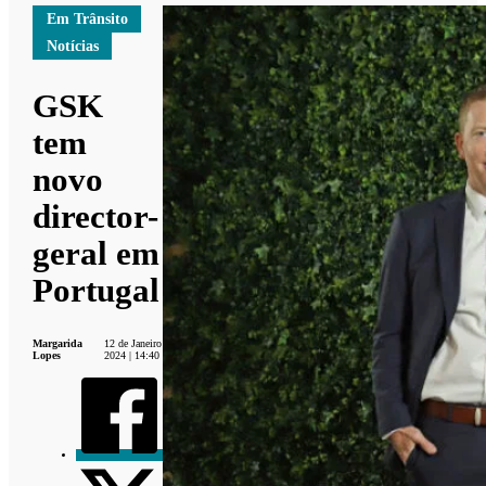
Em Trânsito
Notícias
GSK
tem
novo
director-
geral em
Portugal
Margarida
12 de Janeiro
Lopes
2024 | 14:40