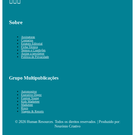
Sobre
Assinaturas
Contactos
Estatuto Editorial
Ficha Técnica
Termos e Condições
Assine a newsletter
Política de Privacidade
Grupo Multipublicações
Automonitor
Executive Digest
Forever Young
Kids Marketeer
Marketeer
Risco
Viagens & Resorts
© 2026 Human Resources. Todos os direitos reservados. | Produzido por:
Neurónio Criativo