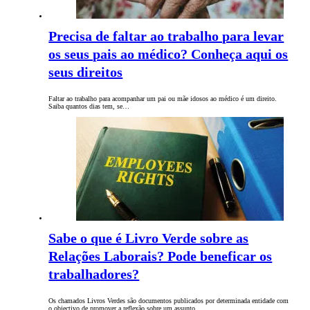
Precisa de faltar ao trabalho para levar
os seus pais ao médico? Conheça aqui os
seus direitos
Faltar ao trabalho para acompanhar um pai ou mãe idosos ao médico é um direito.
Saiba quantos dias tem, se…
Sabe o que é Livro Verde sobre as
Relações Laborais? Pode beneficar os
trabalhadores?
Os chamados Livros Verdes são documentos publicados por determinada entidade com
o objectivo de promover a reflexão sobre um assunto…