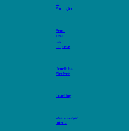
de
Formação
Bem-
estar
nas
empresas
Benefícios
Flexíveis
Coaching
Comunicação
Interna