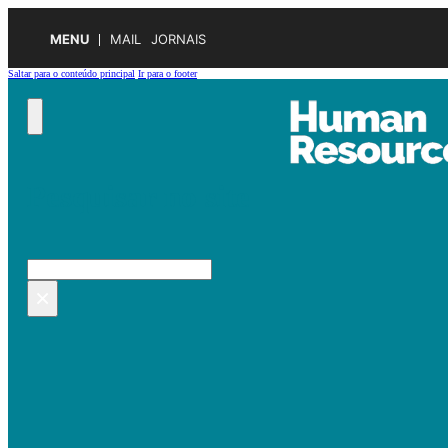
MENU
MAIL
JORNAIS
Saltar para o conteúdo principal
Ir para o footer
Pesquisar no site
Pesquisar
×