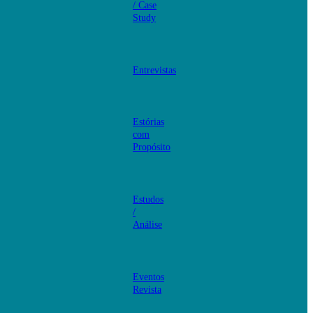
/ Case
Study
Entrevistas
Estórias
com
Propósito
Estudos
/
Análise
Eventos
Revista