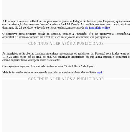
A Fundação Calouste Gulbenkian irá promover o primeiro Estágio Gulbenkian para Orquestra, que contará
com a orientação dos maestros Joana Carneiro e Paul McCreesh. As candidaturas terminam já no próximo
domingo, dia 26 de Maio, e deverão ser feitas exclusivamente através
do formulário online
.
O objectivo desta primeira edição do Estágio, explica a Fundação, é o de promover a «experiência
orquestral e o desenvolvimento do nível artístico entre jovens instrumentistas portugueses».
CONTINUE A LER APÓS A PUBLICIDADE
As inscrições estão abertas para instrumentistas portugueses ou residentes em Portugal com idades entre os
17 e 25 anos feitos até ao final do ano. Os candidatos licenciados ou que ainda estejam a frequentar o
ensino superior terão vantagem sobre os restantes.
O estágio terá lugar na Universidade de Aveiro entre 27 de Julho e 1 de Agosto.
Mais informações sobre o processo de candidatura e sobre as datas das audições
aqui
.
CONTINUE A LER APÓS A PUBLICIDADE