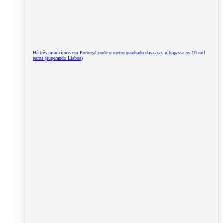
Há três municípios em Portugal onde o metro quadrado das casas ultrapassa os 10 mil
euros (superando Lisboa)