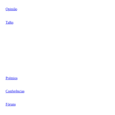
Opinião
Talks
Videocasts
Eventos
Prémios
Conferências
Fóruns