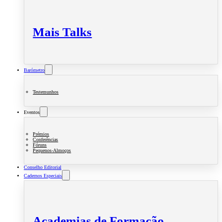
Mais Talks
Barómetro
Testemunhos
Eventos
Prémios
Conferências
Fóruns
Pequenos-Almoços
Conselho Editorial
Cadernos Especiais
Academias de Formação